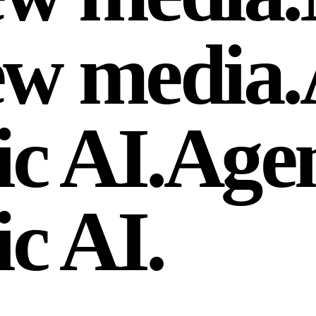
w media.
c AI.
Agen
c AI.