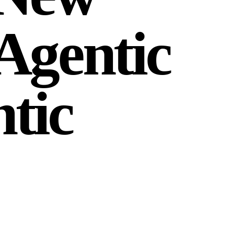
Agentic
tic