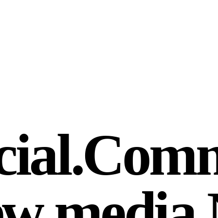
ial.
Comme
w media.