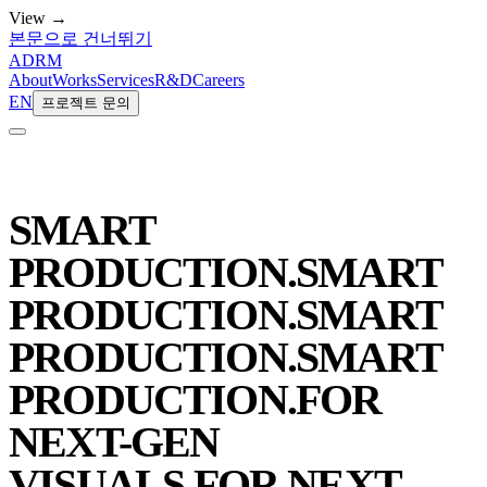
View →
본문으로 건너뛰기
ADRM
About
Works
Services
R&D
Careers
EN
프로젝트 문의
SMART
PRODUCTION.
SMART
PRODUCTION.
SMART
PRODUCTION.
SMART
PRODUCTION.
FOR
NEXT-GEN
VISUALS.
FOR NEXT-