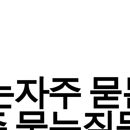
는
자주 묻
 묻는
질