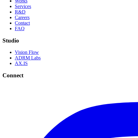
Works
Services
R&D
Careers
Contact
FAQ
Studio
Vision Flow
ADRM Labs
AX.IS
Connect