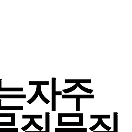
는
자주
문
질문
질