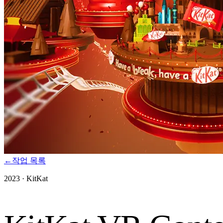
←
작업 목록
2023
·
KitKat