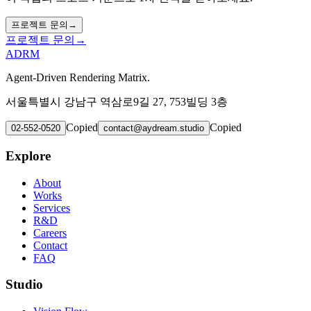
프로젝트 문의
→
프로젝트 문의
→
ADRM
Agent-Driven Rendering Matrix.
서울특별시 강남구 역삼로9길 27, 753빌딩 3층
Copied
Copied
02-552-0520
contact@aydream.studio
Explore
About
Works
Services
R&D
Careers
Contact
FAQ
Studio