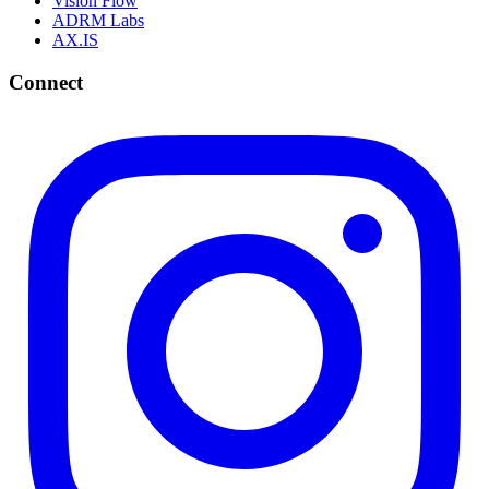
Vision Flow
ADRM Labs
AX.IS
Connect