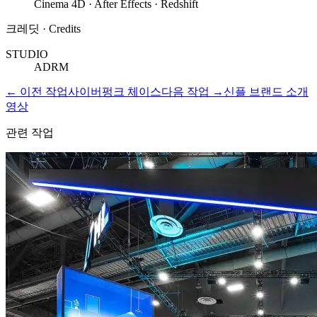
Cinema 4D · After Effects · Redshift
크레딧 · Credits
STUDIO
ADRM
←
이전 작업
사이버펑크 체이스
다음 작업
→
신플 브랜드 소개
영상
관련 작업