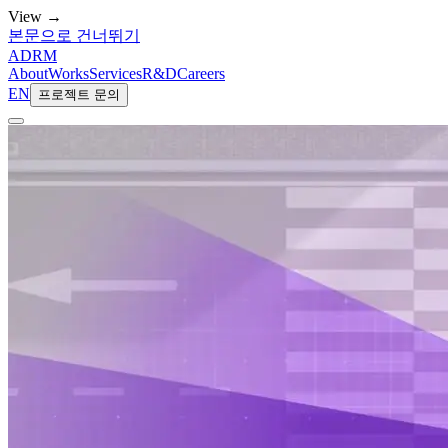
View →
본문으로 건너뛰기
ADRM
About
Works
Services
R&D
Careers
EN
프로젝트 문의