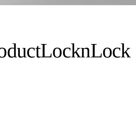
oduct
LocknLock