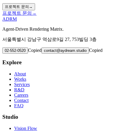
프로젝트 문의
→
프로젝트 문의
→
ADRM
Agent-Driven Rendering Matrix.
서울특별시 강남구 역삼로9길 27, 753빌딩 3층
Copied
Copied
02-552-0520
contact@aydream.studio
Explore
About
Works
Services
R&D
Careers
Contact
FAQ
Studio
Vision Flow