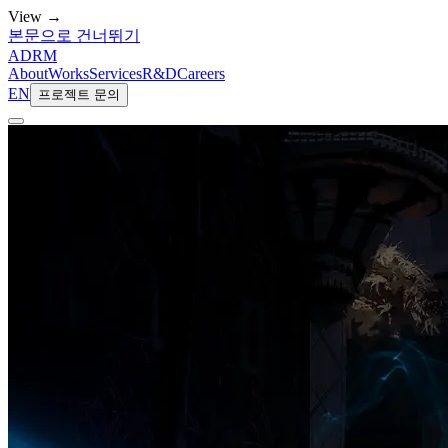
View →
본문으로 건너뛰기
ADRM
About
Works
Services
R&D
Careers
EN
프로젝트 문의